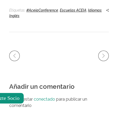
Etiquetas:
#AceiaConference
,
Escuelas ACEIA
,
Idiomas
,
Inglés
Añadir un comentario
zte Socio
Debes estar
conectado
para publicar un
comentario