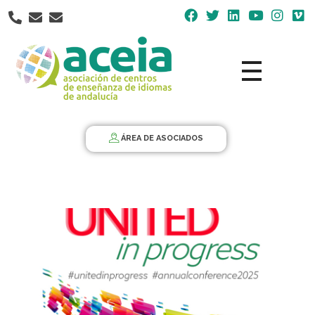
Nota:
este
sitio
web
incluye
un
Aceia
Asociación de Centros de Enseñanza de Idiomas de Andalucía ACEIA
sistema
de
ÁREA DE ASOCIADOS
accesibilidad.