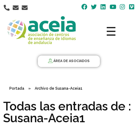
Nota:
este
sitio
web
incluye
un
Aceia
Asociación de Centros de Enseñanza de Idiomas de Andalucía ACEIA
sistema
de
ÁREA DE ASOCIADOS
accesibilidad.
Portada
»
Archivo de Susana-Aceia1
Todas las entradas de :
Susana-Aceia1