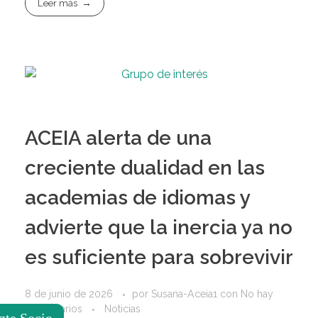
Leer más
ACEIA alerta de una
creciente dualidad en las
academias de idiomas y
advierte que la inercia ya no
es suficiente para sobrevivir
8 de junio de 2026
por
Susana-Aceia1
con
No hay
comentarios
Noticias
zte Socio