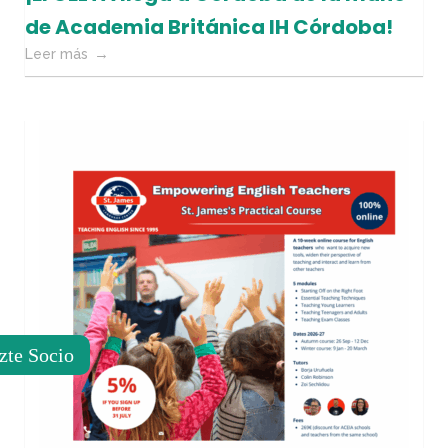
de Academia Británica IH Córdoba!
Leer más
zte Socio