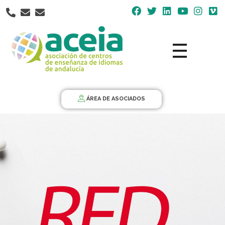
Nota:
este
sitio
web
incluye
un
Aceia
Asociación de Centros de Enseñanza de Idiomas de Andalucía ACEIA
sistema
de
ÁREA DE ASOCIADOS
accesibilidad.