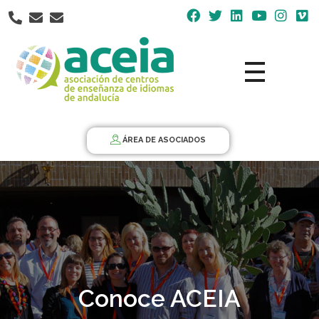
Nota:
este
sitio
web
incluye
un
Aceia
Asociación de Centros de Enseñanza de Idiomas de Andalucía ACEIA
sistema
de
ÁREA DE ASOCIADOS
accesibilidad.
Conoce ACEIA