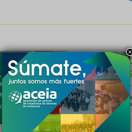
×
SAVE THE D
13
de ACEIA en S
iembr
Hotel Los Lebr
e
Celebramos 20 años del eve
Nuestra gran cita anual cu
026
un escenario […]
Ver evento