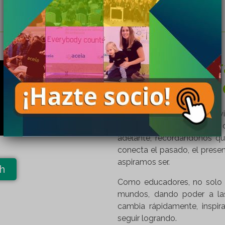
Sevilla respi
Conferencia
Aprender es un viaje, un v
horizontes. Es la pregunta 
adelante, recordándonos q
conecta el pasado, el prese
aspiramos ser.
sh
Como educadores, no solo 
mundos, dando poder a la
cambia rápidamente, inspir
seguir logrando.