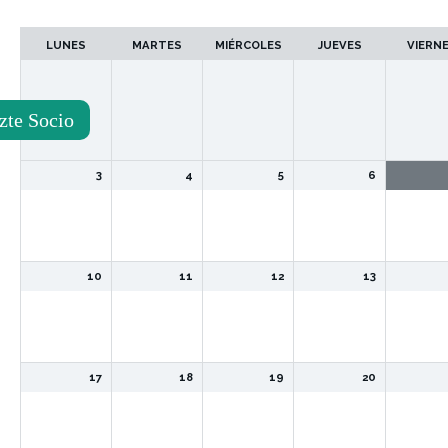
de
accesibilidad.
LUNES
MARTES
MIÉRCOLES
JUEVES
VIERN
zte Socio
3
4
5
6
10
11
12
13
17
18
19
20