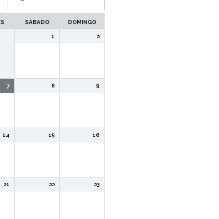
ES
SÁBADO
DOMINGO
1
2
7
8
9
14
15
16
21
22
23