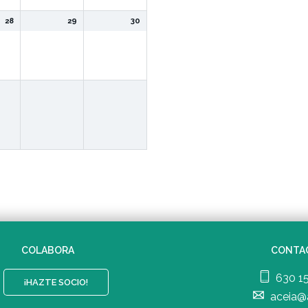
28
29
30
COLABORA
CONTA
630 1
¡HAZTE SOCIO!
aceia@