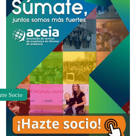
zte Socio