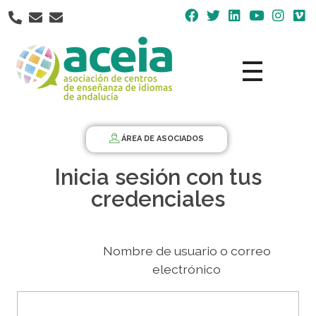
Nota:
este
sitio
web
incluye
un
Aceia
Asociación de Centros de Enseñanza de Idiomas de Andalucía ACEIA
sistema
de
ÁREA DE ASOCIADOS
accesibilidad.
Inicia sesión con tus
credenciales
Nombre de usuario o correo
electrónico