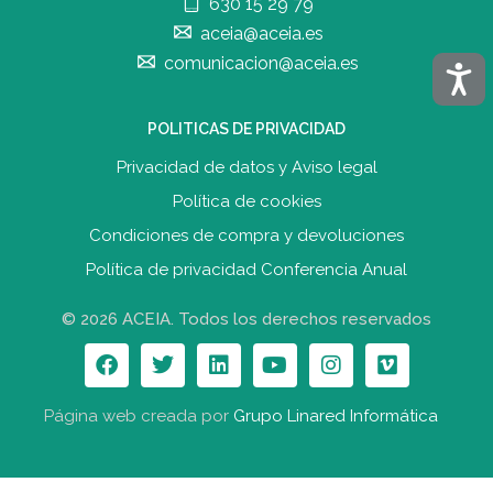
630 15 29 79
aceia@aceia.es
comunicacion@aceia.es
Acces
POLITICAS DE PRIVACIDAD
Privacidad de datos y Aviso legal
Política de cookies
Condiciones de compra y devolucione
s
Política de privacidad Conferencia Anual
© 2026 ACEIA. Todos los derechos reservados
Página web creada por
Grupo Linared Informática