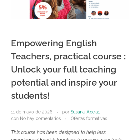
Empowering English
Teachers, practical course :
Unlock your full teaching
potential and inspire your
students!
11 de mayo de 2026
por
Susana-Aceia1
con
No hay comentarios
Ofertas formativas
This course has been designed to help less
experienced English teachers to acquire new tools