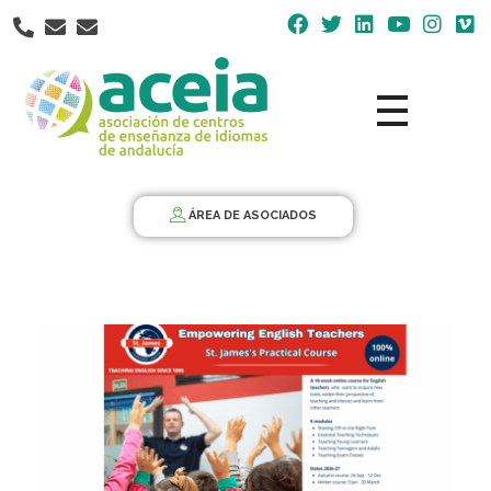
Nota:
este
sitio
web
incluye
un
Aceia
Asociación de Centros de Enseñanza de Idiomas de Andalucía ACEIA
sistema
de
ÁREA DE ASOCIADOS
accesibilidad.