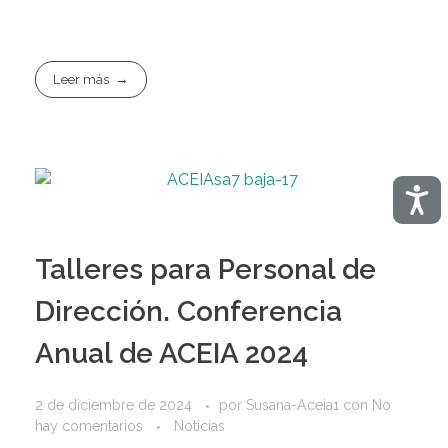
Leer más
Acces
Talleres para Personal de
Dirección. Conferencia
Anual de ACEIA 2024
2 de diciembre de 2024
por
Susana-Aceia1
con
No
hay comentarios
Noticias