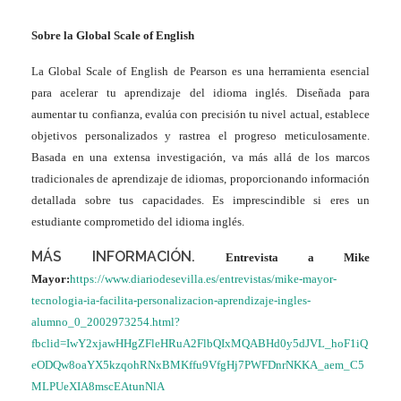
Sobre la Global Scale of English
La Global Scale of English de Pearson es una herramienta esencial
para acelerar tu aprendizaje del idioma inglés. Diseñada para
aumentar tu confianza, evalúa con precisión tu nivel actual, establece
objetivos personalizados y rastrea el progreso meticulosamente.
Basada en una extensa investigación, va más allá de los marcos
tradicionales de aprendizaje de idiomas, proporcionando información
detallada sobre tus capacidades. Es imprescindible si eres un
estudiante comprometido del idioma inglés.
MÁS INFORMACIÓN.
Entrevista a Mike
Mayor:
https://www.diariodesevilla.es/entrevistas/mike-mayor-
tecnologia-ia-facilita-personalizacion-aprendizaje-ingles-
alumno_0_2002973254.html?
fbclid=IwY2xjawHHgZFleHRuA2FlbQIxMQABHd0y5dJVL_hoF1iQ
eODQw8oaYX5kzqohRNxBMKffu9VfgHj7PWFDnrNKKA_aem_C5
MLPUeXIA8mscEAtunNlA