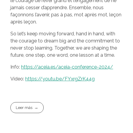
le courage de rêver grand et l’engagement de ne
jamais cesser d’apprendre. Ensemble, nous
façonnons l’avenir, pas à pas, mot après mot, leçon
après leçon.
So let’s keep moving forward, hand in hand, with
the courage to dream big and the commitment to
never stop learning. Together, we are shaping the
future, one step, one word, one lesson at a time.
Info:
https://aceia.es/aceia-conference-2024/
Vídeo:
https://youtu.be/FYxrgZrK44g
Leer más