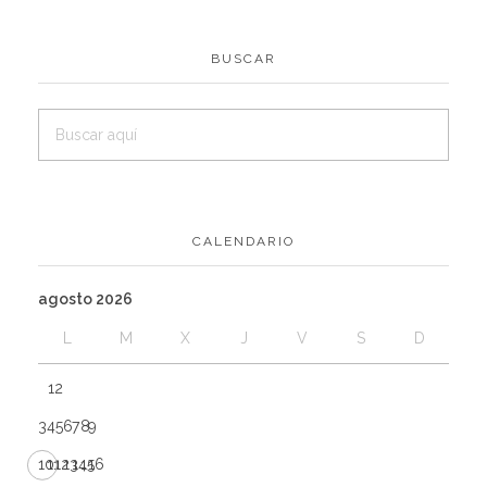
BUSCAR
CALENDARIO
agosto 2026
L
M
X
J
V
S
D
1
2
3
4
5
6
7
8
9
10
11
12
13
14
15
16