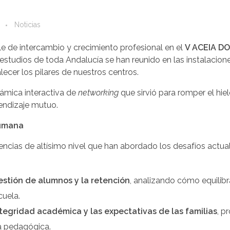
Noticias
le de intercambio y crecimiento profesional en el
V ACEIA D
 estudios de toda Andalucía se han reunido en las instalacio
alecer los pilares de nuestros centros.
ámica interactiva de
networking
que sirvió para romper el hie
rendizaje mutuo.
humana
onencias de altísimo nivel que han abordado los desafíos actua
estión de alumnos y la retención
, analizando cómo equilibr
cuela.
tegridad académica y las expectativas de las familias
, p
ia pedagógica.