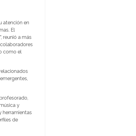
u atención en
mas. El
”, reunió a más
y colaboradores
vo como el
 relacionados
s emergentes,
—profesorado,
 música y
y herramientas
rfiles de