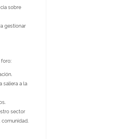
ncia sobre
a gestionar
foro:
ación.
 saliera a la
os.
estro sector
ra comunidad.