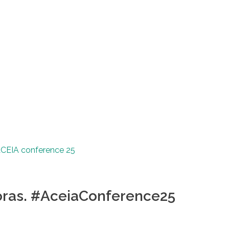
horas. #AceiaConference25