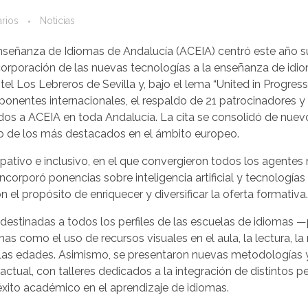
rios
Noticias
nseñanza de Idiomas de Andalucía (ACEIA) centró este año s
corporación de las nuevas tecnologías a la enseñanza de idio
el Los Lebreros de Sevilla y, bajo el lema “United in Progress
ponentes internacionales, el respaldo de 21 patrocinadores 
ados a ACEIA en toda Andalucía. La cita se consolidó de nue
no de los más destacados en el ámbito europeo.
ipativo e inclusivo, en el que convergieron todos los agentes
ncorporó ponencias sobre inteligencia artificial y tecnología
n el propósito de enriquecer y diversificar la oferta formativa.
estinadas a todos los perfiles de las escuelas de idiomas 
s como el uso de recursos visuales en el aula, la lectura, la
 las edades. Asimismo, se presentaron nuevas metodologías 
tual, con talleres dedicados a la integración de distintos pe
 éxito académico en el aprendizaje de idiomas.