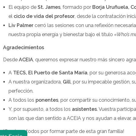
El equipo de
St. James
, formado por
Borja Uruñuela, Co
el
ciclo de vida del profesor
, desde la contratación ini
Liv Palmer
cerró las sesiones con una reflexión necesari
nuestra propia energía y bienestar bajo el título
«Who’s m
Agradecimientos
Desde
ACEIA
, queremos expresar nuestro más sincero agra
A
TECS, El Puerto de Santa María
, por su generosa aco
A nuestra organizadora,
Gill
, por su impecable gestión, s
perfección.
A todos los
ponentes
, por compartir su conocimiento, s
Y, por supuesto, a todos los
asistentes
. Vuestra partici
son las que dan sentido a ACEIA y nos ayudan a elevar, a
¡Gracias a todos por formar parte de esta gran familia!
zte Socio