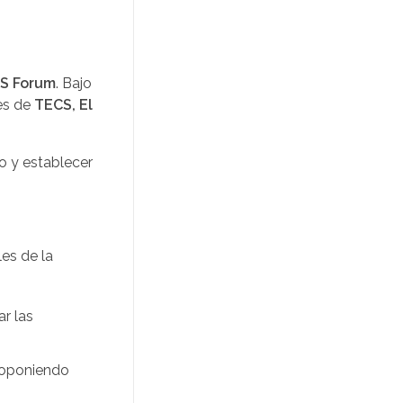
OS Forum
. Bajo
nes de
TECS, El
lo y establecer
les de la
ar las
roponiendo