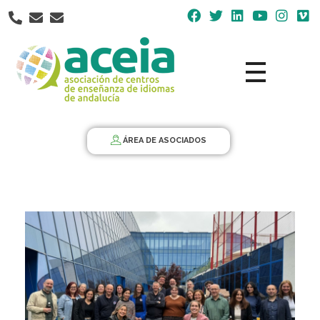
Nota:
este
sitio
web
incluye
un
Aceia
Asociación de Centros de Enseñanza de Idiomas de Andalucía ACEIA
sistema
de
ÁREA DE ASOCIADOS
accesibilidad.