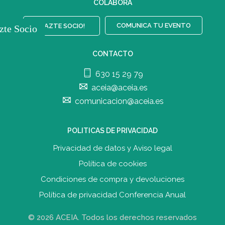
COLABORA
COMUNICA TU EVENTO
¡HAZTE SOCIO!
zte Socio
CONTACTO
630 15 29 79
aceia@aceia.es
comunicacion@aceia.es
POLITICAS DE PRIVACIDAD
Privacidad de datos y Aviso legal
Política de cookies
Condiciones de compra y devolucione
s
Política de privacidad Conferencia Anual
© 2026 ACEIA. Todos los derechos reservados