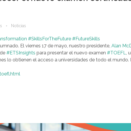
s
Noticias
ansformation
#SkillsForTheFuture
#FutureSkills
alumnado. El viernes 17 de mayo, nuestro presidente,
Alan Mc
 de
#ETSInsights
para presentar el nuevo examen
#TOEFL
, 
enes lo obtienen el acceso a universidades de todo el mundo.
toefl.html