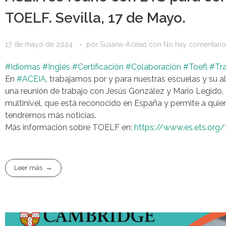
TOELF. Sevilla, 17 de Mayo.
17 de mayo de 2024
por
Susana-Aceia1
con
No hay comentario
#Idiomas
#Inglés
#Certificación
#Colaboración
#Toefl
#Tr
En
#ACEIA
, trabajamos por y para nuestras escuelas y su 
una reunión de trabajo con Jesús González y Mario Legido,
multinivel, que está reconocido en España y permite a qui
tendremos más noticias.
Más información sobre TOELF en:
https://www.es.ets.org/
Leer más