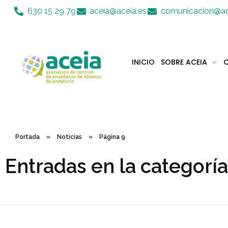
Nota:
630 15 29 79
aceia@aceia.es
comunicacion@ac
este
sitio
web
incluye
INICIO
SOBRE ACEIA
C
un
sistema
Aceia
Asociación de Centros de Enseñanza de Idiomas de Andalucía ACEIA
de
accesibilidad.
Presione
Control-
Portada
»
Noticias
»
Página 9
F11
para
Entradas en la categoría
ajustar
el
sitio
web
a
las