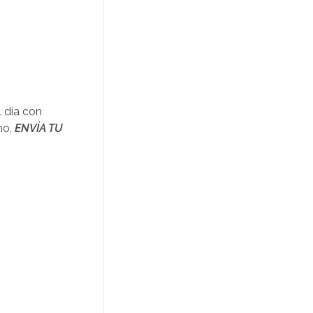
l día con
no,
ENVÍA TU