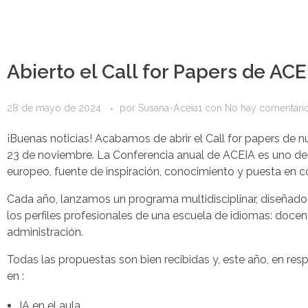
de
accesibilidad.
Abierto el Call for Papers de AC
28 de mayo de 2024
por
Susana-Aceia1
con
No hay comentari
¡Buenas noticias! Acabamos de abrir el Call for papers de nu
23 de noviembre. La Conferencia anual de ACEIA es uno de
europeo, fuente de inspiración, conocimiento y puesta en c
Cada año, lanzamos un programa multidisciplinar, diseñad
los perfiles profesionales de una escuela de idiomas: docent
administración.
Todas las propuestas son bien recibidas y, este año, en re
en :
IA en el aula.