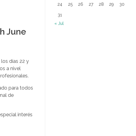
24
25
26
27
28
29
30
31
« Jul
th June
 los días 22 y
s a nivel
rofesionales.
sado para todos
onal de
special interés