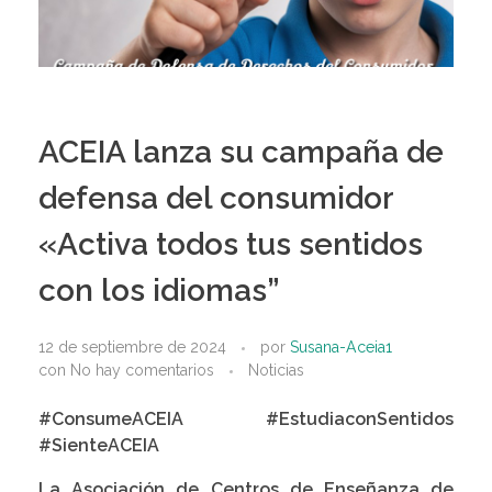
ACEIA lanza su campaña de
defensa del consumidor
«Activa todos tus sentidos
con los idiomas”
12 de septiembre de 2024
por
Susana-Aceia1
con
No hay comentarios
Noticias
#ConsumeACEIA #EstudiaconSentidos
#SienteACEIA
La Asociación de Centros de Enseñanza de