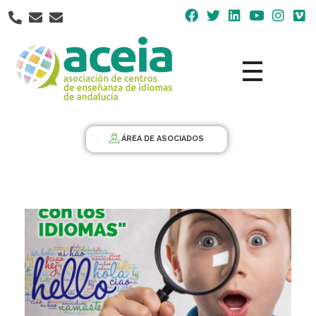
Nota:
este
sitio
web
incluye
un
Aceia
Asociación de Centros de Enseñanza de Idiomas de Andalucía ACEIA
sistema
de
ÁREA DE ASOCIADOS
accesibilidad.