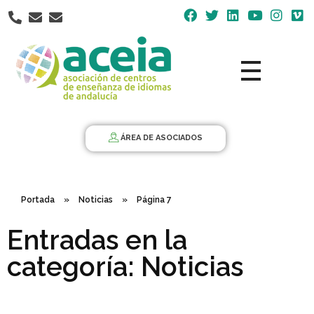
Nota:
este
sitio
web
incluye
un
Aceia
Asociación de Centros de Enseñanza de Idiomas de Andalucía ACEIA
sistema
de
ÁREA DE ASOCIADOS
accesibilidad.
Portada
»
Noticias
»
Página 7
Entradas en la
categoría: Noticias