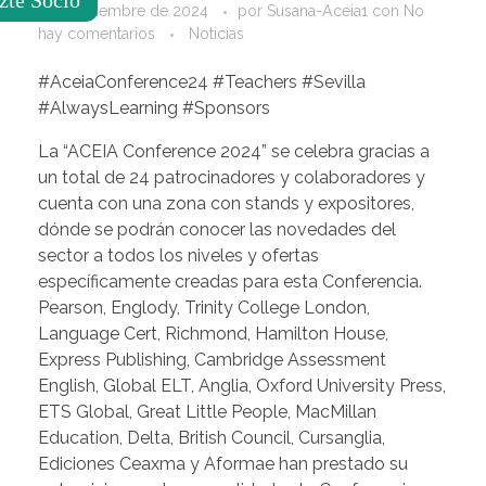
2 de diciembre de 2024
por
Susana-Aceia1
con
No
hay comentarios
Noticias
#AceiaConference24 #Teachers #Sevilla
#AlwaysLearning #Sponsors
La “ACEIA Conference 2024” se celebra gracias a
un total de 24 patrocinadores y colaboradores y
cuenta con una zona con stands y expositores,
dónde se podrán conocer las novedades del
sector a todos los niveles y ofertas
específicamente creadas para esta Conferencia.
Pearson, Englody, Trinity College London,
Language Cert, Richmond, Hamilton House,
Express Publishing, Cambridge Assessment
English, Global ELT, Anglia, Oxford University Press,
ETS Global, Great Little People, MacMillan
Education, Delta, British Council, Cursanglia,
Ediciones Ceaxma y Aformae han prestado su