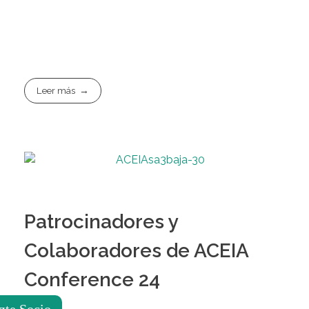
Leer más
Patrocinadores y
Colaboradores de ACEIA
Conference 24
zte Socio