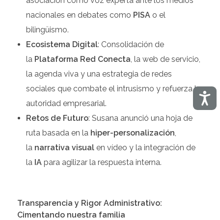
asociación como voz experta ante los medios
nacionales en debates como
PISA
o el
bilingüismo.
Ecosistema Digital
: Consolidación de
la
Plataforma Red Conecta
, la web de servicio,
la agenda viva y una estrategia de redes
sociales que combate el intrusismo y refuerza la
Acces
autoridad empresarial.
Retos de Futuro
: Susana anunció una hoja de
ruta basada en la
hiper-personalización
,
la
narrativa visual
en vídeo y la integración de
la
IA
para agilizar la respuesta interna.
Transparencia y Rigor Administrativo:
Cimentando nuestra familia