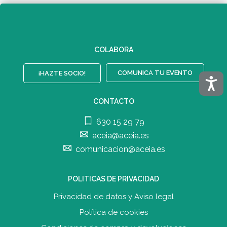
COLABORA
COMUNICA TU EVENTO
¡HAZTE SOCIO!
Acces
CONTACTO
630 15 29 79
aceia@aceia.es
comunicacion@aceia.es
POLITICAS DE PRIVACIDAD
Privacidad de datos y Aviso legal
Política de cookies