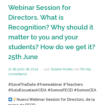
Webinar Session for
Directors. What is
Recognition? Why should it
matter to you and your
students? How do we get it?
25th June
12 de junio de 2024
por
Susana-Aceia1
con
No hay
comentarios
#SaveTheDate
#freewebinar
#Teachers
#SoloEscuelasACEIA
#SomosFECEI
#SomosCEA
Nuevo Webinar Session for Directors, de la