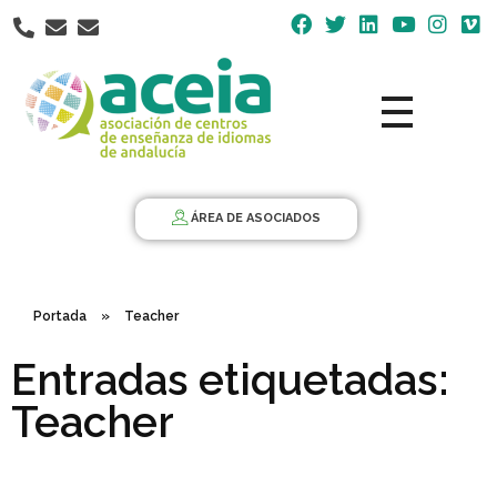
Nota:
este
sitio
web
incluye
un
Aceia
Asociación de Centros de Enseñanza de Idiomas de Andalucía ACEIA
sistema
de
ÁREA DE ASOCIADOS
accesibilidad.
Portada
»
Teacher
Entradas etiquetadas:
Teacher