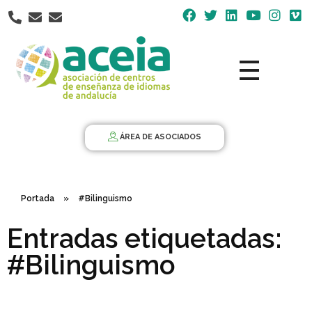
Nota:
este
sitio
web
incluye
un
Aceia
Asociación de Centros de Enseñanza de Idiomas de Andalucía ACEIA
sistema
de
ÁREA DE ASOCIADOS
accesibilidad.
Portada
»
#Bilinguismo
Entradas etiquetadas:
#Bilinguismo