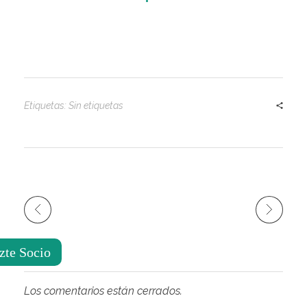
Etiquetas: Sin etiquetas
zte Socio
Los comentarios están cerrados.