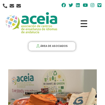
Nota:
este
sitio
web
incluye
un
Aceia
Asociación de Centros de Enseñanza de Idiomas de Andalucía ACEIA
sistema
de
ÁREA DE ASOCIADOS
accesibilidad.