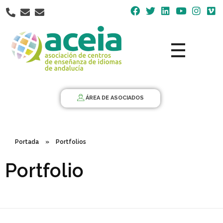
Nota:
este
sitio
web
incluye
un
Aceia
Asociación de Centros de Enseñanza de Idiomas de Andalucía ACEIA
sistema
de
ÁREA DE ASOCIADOS
accesibilidad.
Portada
»
Portfolios
Portfolio