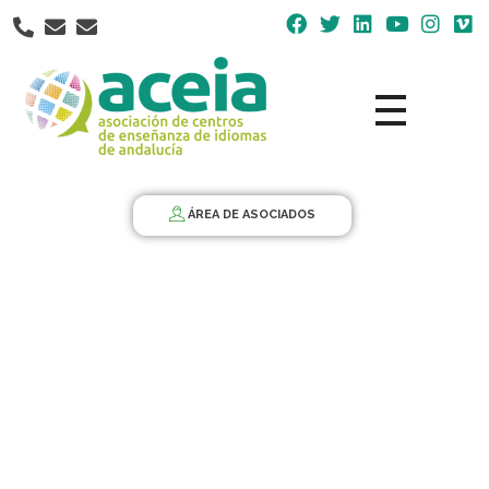
Nota:
este
sitio
web
incluye
un
Aceia
Asociación de Centros de Enseñanza de Idiomas de Andalucía ACEIA
sistema
de
ÁREA DE ASOCIADOS
accesibilidad.