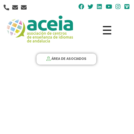
Nota:
este
sitio
web
incluye
un
Aceia
Asociación de Centros de Enseñanza de Idiomas de Andalucía ACEIA
sistema
de
ÁREA DE ASOCIADOS
accesibilidad.