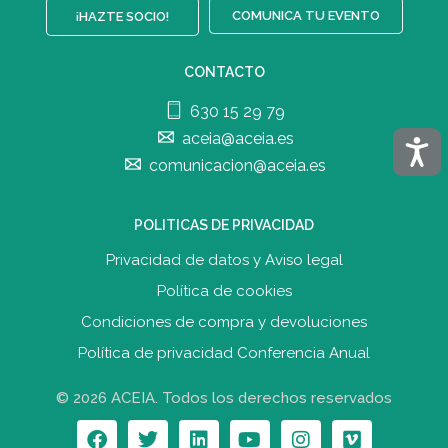
COMUNICA TU EVENTO
¡HAZTE SOCIO!
CONTACTO
630 15 29 79
aceia@aceia.es
Acces
comunicacion@aceia.es
POLITICAS DE PRIVACIDAD
Privacidad de datos y Aviso legal
Política de cookies
Condiciones de compra y devolucione
s
Política de privacidad Conferencia Anual
© 2026 ACEIA. Todos los derechos reservados