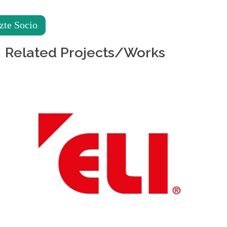
de
accesibilidad.
zte Socio
Related Projects/Works