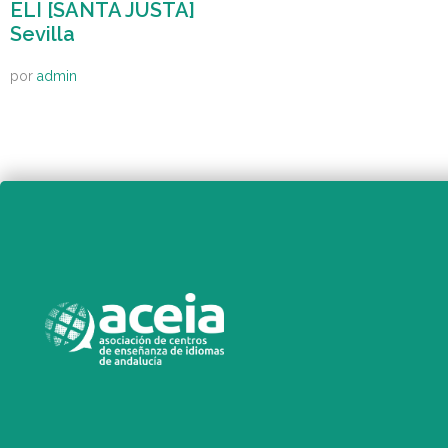
ELI [SANTA JUSTA]
Sevilla
por
admin