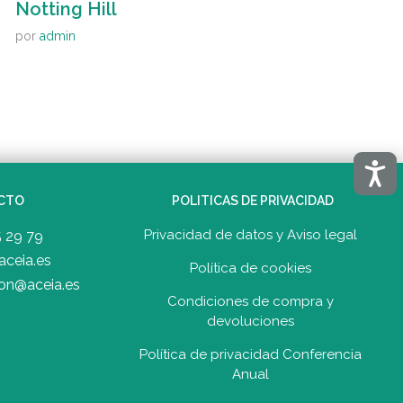
Notting Hill
por
admin
Acces
CTO
POLITICAS DE PRIVACIDAD
Privacidad de datos y Aviso legal
5 29 79
aceia.es
Política de cookies
on@aceia.es
Condiciones de compra y
devolucione
s
Política de privacidad Conferencia
Anual