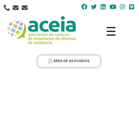
Nota:
este
sitio
web
incluye
un
Aceia
Asociación de Centros de Enseñanza de Idiomas de Andalucía ACEIA
sistema
de
ÁREA DE ASOCIADOS
accesibilidad.