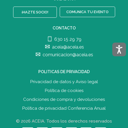
COMUNICA TU EVENTO
¡HAZTE SOCIO!
CONTACTO
630 15 29 79
Acces
aceia@aceia.es
comunicacion@aceia.es
POLITICAS DE PRIVACIDAD
Privacidad de datos y Aviso legal
Política de cookies
Condiciones de compra y devolucione
s
Política de privacidad Conferencia Anual
© 2026 ACEIA. Todos los derechos reservados