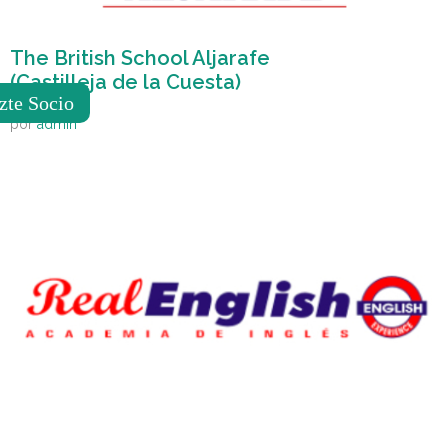
The British School Aljarafe
(Castilleja de la Cuesta)
zte Socio
por
admin