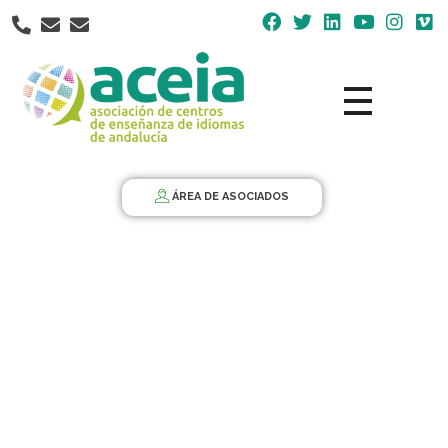
Nota:
este
sitio
web
incluye
un
Aceia
Asociación de Centros de Enseñanza de Idiomas de Andalucía ACEIA
sistema
de
ÁREA DE ASOCIADOS
accesibilidad.