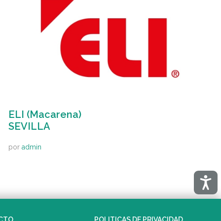
ELI (Macarena)
SEVILLA
por
admin
Acces
CTO
POLITICAS DE PRIVACIDAD