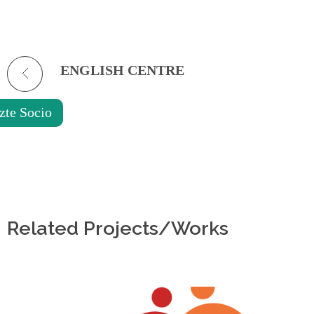
de
accesibilidad.
ENGLISH CENTRE
zte Socio
Related Projects/Works