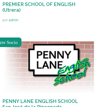
PREMIER SCHOOL OF ENGLISH
(Utrera)
por
admin
zte Socio
PENNY LANE ENGLISH SCHOOL
San José de la Rinconada