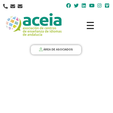
Nota:
este
sitio
web
incluye
un
Aceia
Asociación de Centros de Enseñanza de Idiomas de Andalucía ACEIA
sistema
de
ÁREA DE ASOCIADOS
accesibilidad.