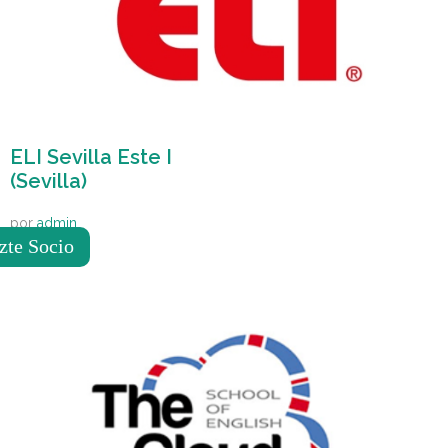
ELI Sevilla Este I
(Sevilla)
por
admin
zte Socio