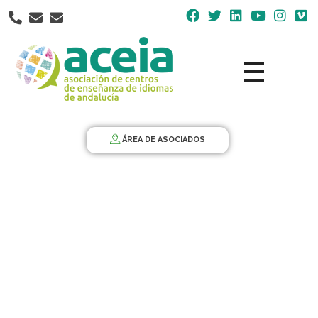
Nota:
este
sitio
web
incluye
un
Aceia
Asociación de Centros de Enseñanza de Idiomas de Andalucía ACEIA
sistema
de
ÁREA DE ASOCIADOS
accesibilidad.