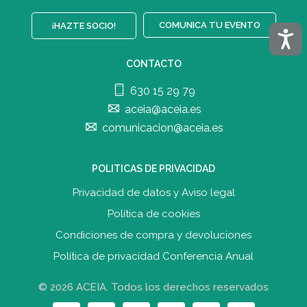
COMUNICA TU EVENTO
¡HAZTE SOCIO!
Acces
CONTACTO
630 15 29 79
aceia@aceia.es
comunicacion@aceia.es
POLITICAS DE PRIVACIDAD
Privacidad de datos y Aviso legal
Política de cookies
Condiciones de compra y devolucione
s
Política de privacidad Conferencia Anual
© 2026 ACEIA. Todos los derechos reservados