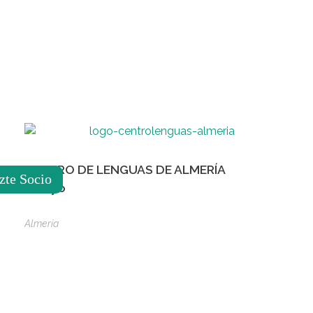
CENTRO DE LENGUAS DE ALMERÍA
zte Socio
El Toyo
Almería