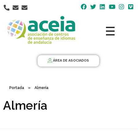
Nota:
este
sitio
web
incluye
un
Aceia
Asociación de Centros de Enseñanza de Idiomas de Andalucía ACEIA
sistema
de
ÁREA DE ASOCIADOS
accesibilidad.
Portada
»
Almería
Almería