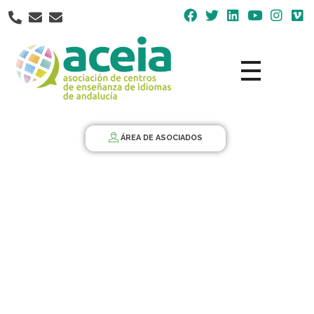
Nota:
este
sitio
web
incluye
un
Aceia
Asociación de Centros de Enseñanza de Idiomas de Andalucía ACEIA
sistema
de
ÁREA DE ASOCIADOS
accesibilidad.