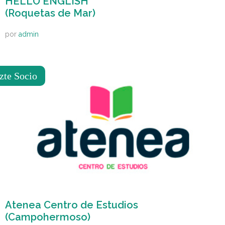
HELLO ENGLISH
(Roquetas de Mar)
por
admin
zte Socio
Atenea Centro de Estudios
(Campohermoso)