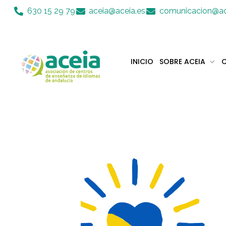
Nota:
630 15 29 79
aceia@aceia.es
comunicacion@ac
este
sitio
web
incluye
INICIO
SOBRE ACEIA
C
un
sistema
Aceia
Asociación de Centros de Enseñanza de Idiomas de Andalucía ACEIA
de
accesibilidad.
Presione
Control-
F11
para
ajustar
el
sitio
web
a
las