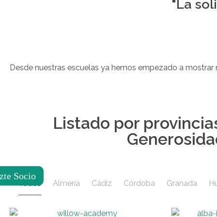
"La sol
Desde nuestras escuelas ya hemos empezado a mostrar nue
Listado por provincia
Generosidad
zte Socio
Todos
Almería
Cádiz
Córdoba
Granada
Hu