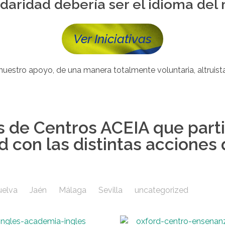
idaridad debería ser el idioma de
Ver Iniciativas
stro apoyo, de una manera totalmente voluntaria, altruista 
s de Centros ACEIA que part
 con las distintas acciones
elva
Jaén
Málaga
Sevilla
uncategorized