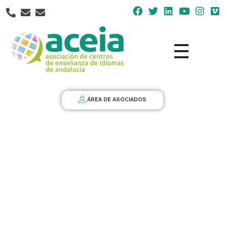
Nota:
este
sitio
web
incluye
un
Aceia
Asociación de Centros de Enseñanza de Idiomas de Andalucía ACEIA
sistema
de
ÁREA DE ASOCIADOS
accesibilidad.