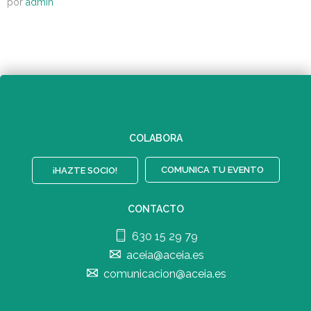
por
admin
COLABORA
COMUNICA TU EVENTO
¡HAZTE SOCIO!
CONTACTO
630 15 29 79
aceia@aceia.es
comunicacion@aceia.es