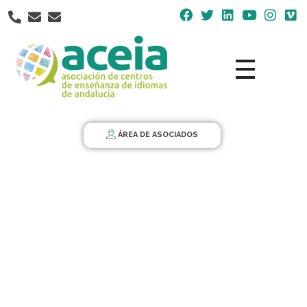
Nota:
este
sitio
web
incluye
un
Aceia
Asociación de Centros de Enseñanza de Idiomas de Andalucía ACEIA
sistema
de
ÁREA DE ASOCIADOS
accesibilidad.