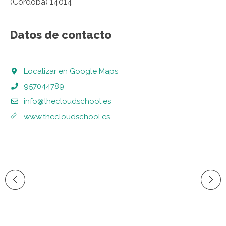
(Córdoba) 14014
Datos de contacto
Localizar en Google Maps
957044789
info@thecloudschool.es
www.thecloudschool.es