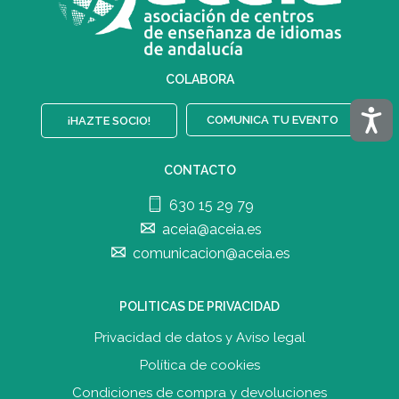
COLABORA
Acces
COMUNICA TU EVENTO
¡HAZTE SOCIO!
CONTACTO
630 15 29 79
aceia@aceia.es
comunicacion@aceia.es
POLITICAS DE PRIVACIDAD
Privacidad de datos y Aviso legal
Política de cookies
Condiciones de compra y devolucione
s