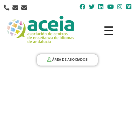
Nota:
este
sitio
web
incluye
un
Aceia
Asociación de Centros de Enseñanza de Idiomas de Andalucía ACEIA
sistema
de
ÁREA DE ASOCIADOS
accesibilidad.