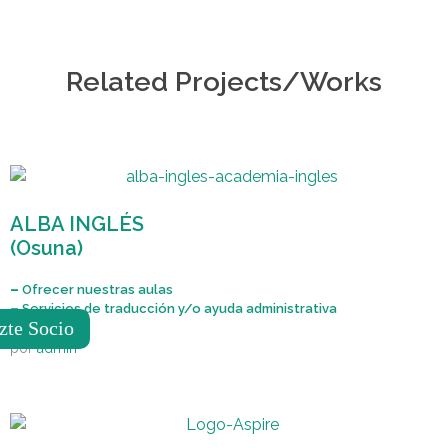
Related Projects/Works
ALBA INGLÉS
(Osuna)
–
Ofrecer nuestras aulas
–
Servicios de traducción y/o ayuda administrativa
zte Socio
por
admin