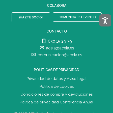
COLABORA
COMUNICA TU EVENTO
Acces
¡HAZTE SOCIO!
CONTACTO
630 15 29 79
aceia@aceia.es
comunicacion@aceia.es
POLITICAS DE PRIVACIDAD
Privacidad de datos y Aviso legal
Política de cookies
Condiciones de compra y devolucione
s
Política de privacidad Conferencia Anual