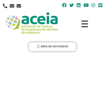
Nota:
este
sitio
web
incluye
un
Aceia
Asociación de Centros de Enseñanza de Idiomas de Andalucía ACEIA
sistema
de
ÁREA DE ASOCIADOS
accesibilidad.