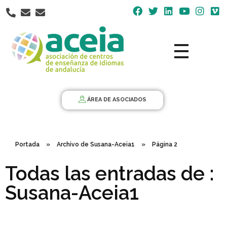
Nota:
este
sitio
web
incluye
un
Aceia
Asociación de Centros de Enseñanza de Idiomas de Andalucía ACEIA
sistema
de
ÁREA DE ASOCIADOS
accesibilidad.
Portada
»
Archivo de Susana-Aceia1
»
Página 2
Todas las entradas de :
Susana-Aceia1