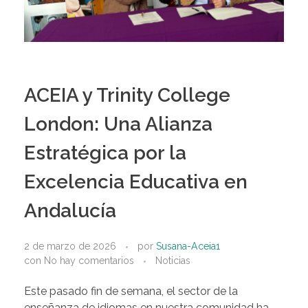
ACEIA y Trinity College
London: Una Alianza
Estratégica por la
Excelencia Educativa en
Andalucía
2 de marzo de 2026
por
Susana-Aceia1
con
No hay comentarios
Noticias
Este pasado fin de semana, el sector de la
enseñanza de idiomas en nuestra comunidad ha