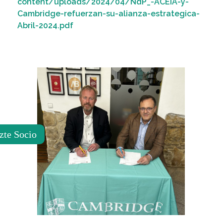
content/uploads/2024/04/NdP_-ACEIA-y-
Cambridge-refuerzan-su-alianza-estrategica-
Abril-2024.pdf
zte Socio