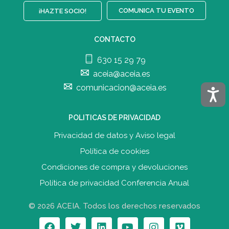
COMUNICA TU EVENTO
¡HAZTE SOCIO!
CONTACTO
630 15 29 79
aceia@aceia.es
comunicacion@aceia.es
Acces
POLITICAS DE PRIVACIDAD
Privacidad de datos y Aviso legal
Política de cookies
Condiciones de compra y devolucione
s
Política de privacidad Conferencia Anual
© 2026 ACEIA. Todos los derechos reservados