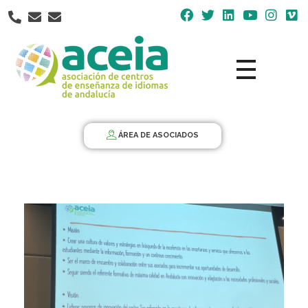
Nota:
este
sitio
web
incluye
un
Aceia
Asociación de Centros de Enseñanza de Idiomas de Andalucía ACEIA
sistema
de
ÁREA DE ASOCIADOS
accesibilidad.