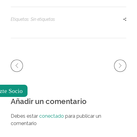
Etiquetas: Sin etiquetas
zte Socio
Añadir un comentario
Debes estar
conectado
para publicar un
comentario