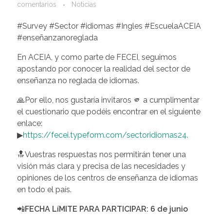
comentarios
Noticias
#Survey #Sector #idiomas #Ingles #EscuelaACEIA
#enseñanzanoreglada
En ACEIA, y como parte de FECEI, seguimos
apostando por conocer la realidad del sector de
enseñanza no reglada de idiomas.
🙏Por ello, nos gustaría invitaros 🫵 a cumplimentar
el cuestionario que podéis encontrar en el siguiente
enlace:
▶
https://fecei.typeform.com/sectoridiomas24.
🔝Vuestras respuestas nos permitirán tener una
visión más clara y precisa de las necesidades y
opiniones de los centros de enseñanza de idiomas
en todo el país.
📲
FECHA LíMITE PARA PARTICIPAR: 6 de junio