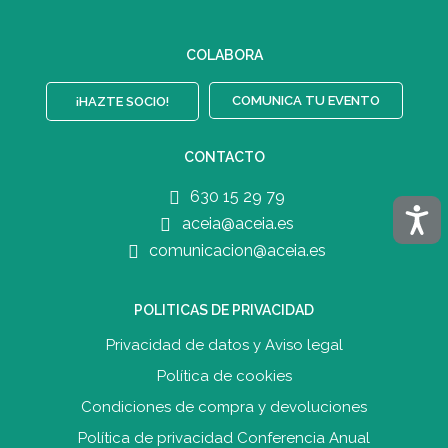
COLABORA
COMUNICA TU EVENTO
¡HAZTE SOCIO!
CONTACTO
630 15 29 79
Acces
aceia@aceia.es
comunicacion@aceia.es
POLITICAS DE PRIVACIDAD
Privacidad de datos y Aviso legal
Política de cookies
Condiciones de compra y devolucione
s
Política de privacidad Conferencia Anual