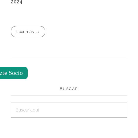
2024
Leer más
zte Socio
BUSCAR