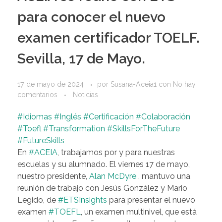
para conocer el nuevo
examen certificador TOELF.
Sevilla, 17 de Mayo.
17 de mayo de 2024
por
Susana-Aceia1
con
No hay
comentarios
Noticias
#Idiomas
#Inglés
#Certificación
#Colaboración
#Toefl
#Transformation
#SkillsForTheFuture
#FutureSkills
En
#ACEIA
, trabajamos por y para nuestras
escuelas y su alumnado. El viernes 17 de mayo,
nuestro presidente,
Alan McDyre
, mantuvo una
reunión de trabajo con Jesús González y Mario
Legido, de
#ETSInsights
para presentar el nuevo
examen
#TOEFL
, un examen multinivel, que está