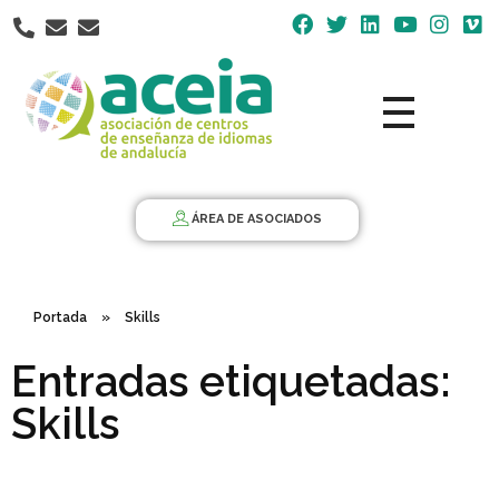
Nota:
este
sitio
web
incluye
un
Aceia
Asociación de Centros de Enseñanza de Idiomas de Andalucía ACEIA
sistema
de
ÁREA DE ASOCIADOS
accesibilidad.
Portada
»
Skills
Entradas etiquetadas:
Skills