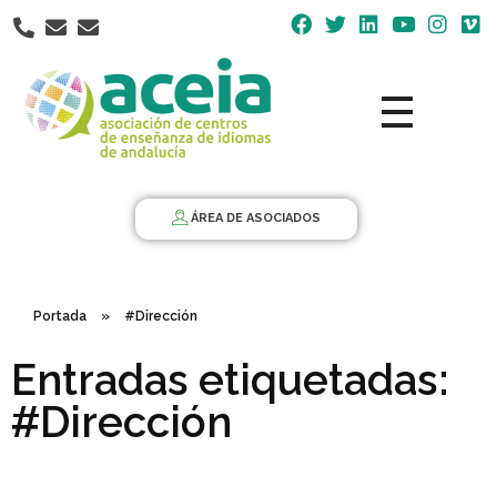
Nota:
este
sitio
web
incluye
un
Aceia
Asociación de Centros de Enseñanza de Idiomas de Andalucía ACEIA
sistema
de
ÁREA DE ASOCIADOS
accesibilidad.
Portada
»
#Dirección
Entradas etiquetadas:
#Dirección