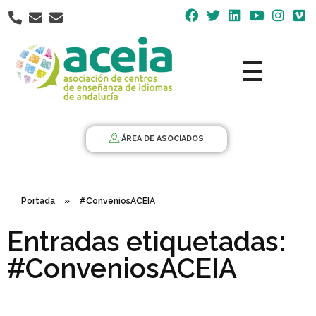
Nota:
este
sitio
web
incluye
un
Aceia
Asociación de Centros de Enseñanza de Idiomas de Andalucía ACEIA
sistema
de
ÁREA DE ASOCIADOS
accesibilidad.
Portada
»
#ConveniosACEIA
Entradas etiquetadas:
#ConveniosACEIA