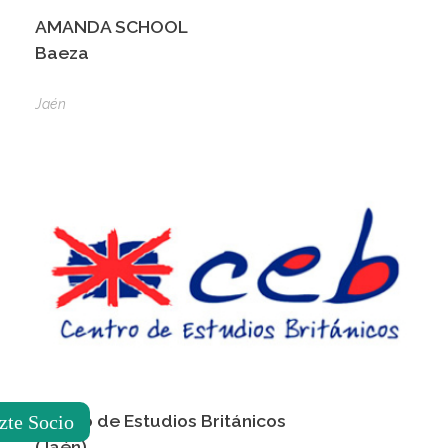
AMANDA SCHOOL
Baeza
Jaén
Centro de Estudios Británicos
zte Socio
(Jaén)