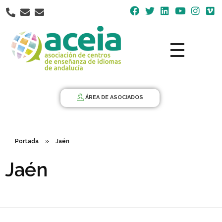
Nota:
este
sitio
web
incluye
un
Aceia
Asociación de Centros de Enseñanza de Idiomas de Andalucía ACEIA
sistema
de
ÁREA DE ASOCIADOS
accesibilidad.
Portada
»
Jaén
Jaén