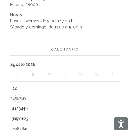
Madrid, 28000
Horas
Lunes a viernes: de 9:00 a 17:00 h.
Sábado y domingo: de 11:00 a 15:00 h.
CALENDARIO
agosto 2026
L
M
X
J
V
S
D
1
2
3
4
5
6
7
8
9
10
11
12
13
14
15
16
17
18
19
20
21
22
23
Acces
24
25
26
27
28
29
30