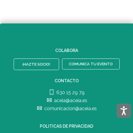
COLABORA
COMUNICA TU EVENTO
¡HAZTE SOCIO!
CONTACTO
630 15 29 79
aceia@aceia.es
Acces
comunicacion@aceia.es
POLITICAS DE PRIVACIDAD