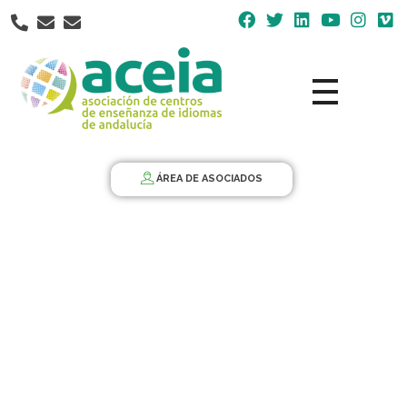
Nota:
este
sitio
web
incluye
un
Aceia
Asociación de Centros de Enseñanza de Idiomas de Andalucía ACEIA
sistema
de
ÁREA DE ASOCIADOS
accesibilidad.