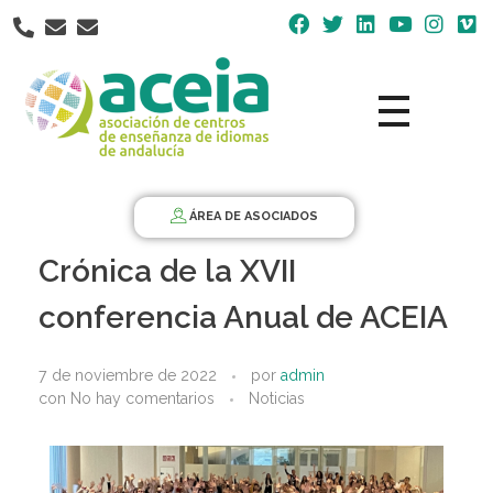
Nota:
este
sitio
web
incluye
un
Aceia
Asociación de Centros de Enseñanza de Idiomas de Andalucía ACEIA
sistema
de
ÁREA DE ASOCIADOS
accesibilidad.
Crónica de la XVII
conferencia Anual de ACEIA
7 de noviembre de 2022
por
admin
con
No hay comentarios
Noticias