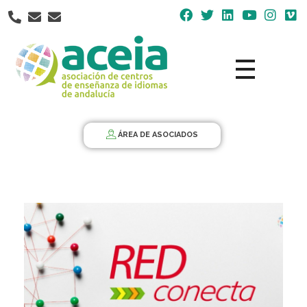
Nota:
este
sitio
web
incluye
un
Aceia
Asociación de Centros de Enseñanza de Idiomas de Andalucía ACEIA
sistema
de
ÁREA DE ASOCIADOS
accesibilidad.