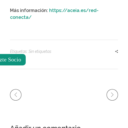
Más información:
https://aceia.es/red-
conecta/
Etiquetas: Sin etiquetas
zte Socio