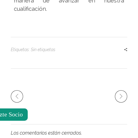
manera de avanzar en nuestra
cualificación.
Etiquetas: Sin etiquetas
zte Socio
Los comentarios están cerrados.