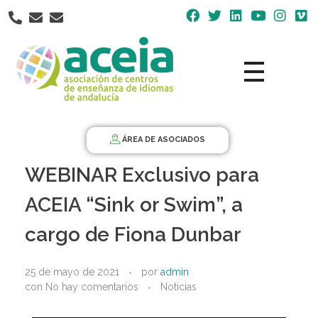
Nota:
este
sitio
web
incluye
un
Aceia
Asociación de Centros de Enseñanza de Idiomas de Andalucía ACEIA
sistema
de
ÁREA DE ASOCIADOS
accesibilidad.
WEBINAR Exclusivo para
ACEIA “Sink or Swim”, a
cargo de Fiona Dunbar
25 de mayo de 2021
por
admin
con
No hay comentarios
Noticias